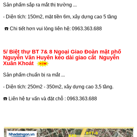
Sản phẩm sắp ra mắt thị trường ...
- Diện tích: 150m2, mặt tiền 6m, xây dựng cao 5 tầng
☎️ Chi tiết hơn vui lòng liên hệ: 0963.363.688
5/
Biệt thự BT 7& 8 Ngoại Giao Đoàn mặt phố
Nguyễn Văn Huyên kéo dài giao cắt Nguyễn
Xuân Khoát
Sản phẩm chuẩn bị ra mắt ...
- Diện tích: 250m2 - 350m2, xây dựng cao 3,5 tầng.
☎️ Liên hệ tư vấn và đặt chỗ : 0963.363.688