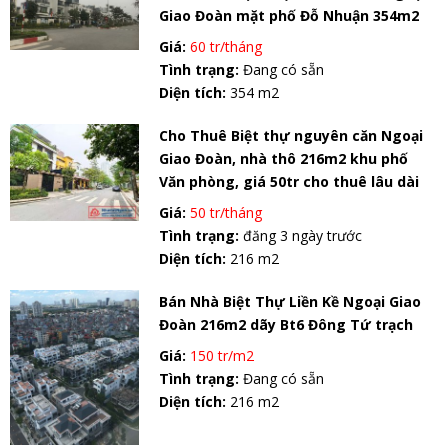
Giao Đoàn mặt phố Đỗ Nhuận 354m2
Giá:
60 tr/tháng
Tình trạng:
Đang có sẵn
Diện tích:
354 m2
Cho Thuê Biệt thự nguyên căn Ngoại
Giao Đoàn, nhà thô 216m2 khu phố
Văn phòng, giá 50tr cho thuê lâu dài
Giá:
50 tr/tháng
Tình trạng:
đăng 3 ngày trước
Diện tích:
216 m2
Bán Nhà Biệt Thự Liền Kề Ngoại Giao
Đoàn 216m2 dãy Bt6 Đông Tứ trạch
Giá:
150 tr/m2
Tình trạng:
Đang có sẵn
Diện tích:
216 m2