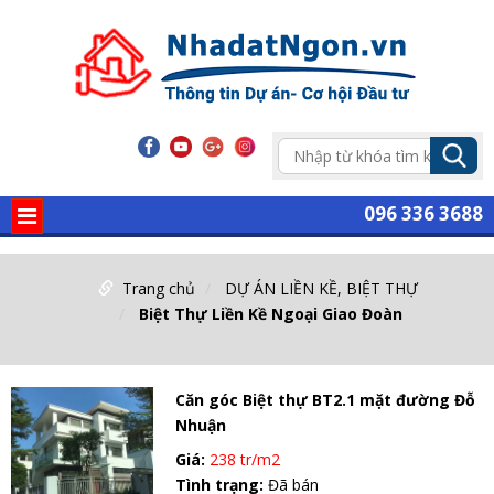
096 336 3688
Trang chủ
DỰ ÁN LIỀN KỀ, BIỆT THỰ
Biệt Thự Liền Kề Ngoại Giao Đoàn
Căn góc Biệt thự BT2.1 mặt đường Đỗ
Nhuận
Giá:
238 tr/m2
Tình trạng:
Đã bán