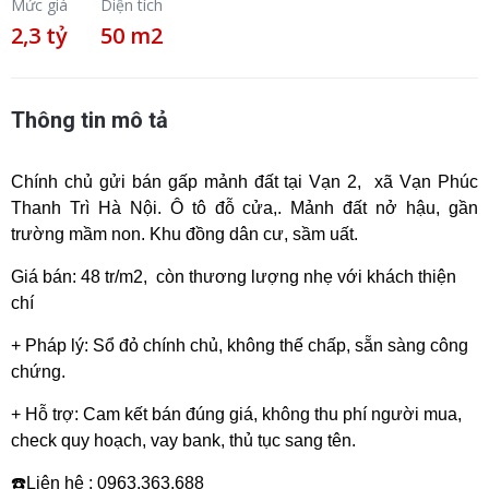
Mức giá
Diện tích
2,3 tỷ
50 m2
Thông tin mô tả
Chính chủ gửi bán gấp mảnh đất tại Vạn 2, xã Vạn Phúc
Thanh Trì Hà Nội. Ô tô đỗ cửa,. Mảnh đất nở hậu,
gần
trường mầm non. Khu đồng dân cư, sầm uất.
Giá bán: 48 tr/m2, còn thương lượng nhẹ với khách thiện
chí
+ Pháp lý: Sổ đỏ chính chủ, không thế chấp, sẵn sàng công
chứng.
+ Hỗ trợ: Cam kết bán đúng giá, không thu phí người mua,
check quy hoạch, vay bank, thủ tục sang tên.
☎️Liên hệ : 0963.363.688