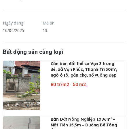
Ngày đăng
Mã tin
10/04/2025
13
Bất động sản cùng loại
Cần bán đất thổ cư Vạn 3 trong
đê, xã Vạn Phúc, Thanh Trì 50m²,
ngõ ô tô, gần chợ, sổ vuông đẹp
80 tr/m2
-
50 m2
Bán Đất Nông Nghiệp 1086m² –
Mặt Tiền 15,5m – Đường Bê Tông