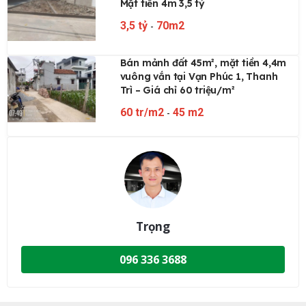
Mặt tiền 4m 3,5 tỷ
3,5 tỷ
-
70m2
Bán mảnh đất 45m², mặt tiền 4,4m
vuông vắn tại Vạn Phúc 1, Thanh
Trì – Giá chỉ 60 triệu/m²
60 tr/m2
-
45 m2
Trọng
096 336 3688