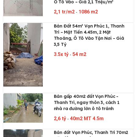
Ô Tô Vào – Giá 2,1 Triệu/m²
2,1 tr/m2
-
1086 m2
Bán Đất 54m² Vạn Phúc 1, Thanh
Trì – Mặt Tiền 4.45m, 2 Mặt
Thoáng, Ô Tô Vào Tận Nơi – Giá
3,5 Tỷ
3.5x tỷ
-
54 m2
Bán gấp 40m2 đất Vạn Phúc -
Thanh Trì, ngay thôn 3, cách 1
nhà ra đường lớn ô tô tránh
2,6 tỷ
-
40m2 MT 4.5m
Bán đất Vạn Phúc, Thanh Trì 70m2